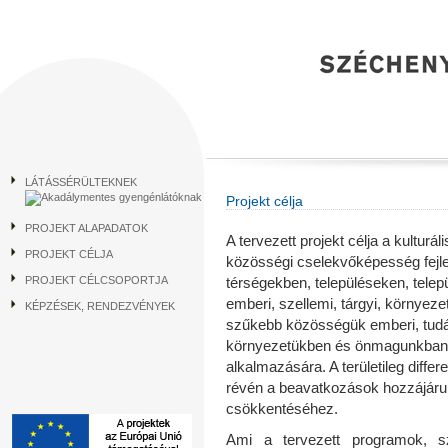
LÁTÁSSÉRÜLTEKNEK
Projekt célja
PROJEKT ALAPADATOK
A tervezett projekt célja a kulturá
PROJEKT CÉLJA
közösségi cselekvőképesség fej
PROJEKT CÉLCSOPORTJA
térségekben, településeken, telep
emberi, szellemi, tárgyi, környeze
KÉPZÉSEK, RENDEZVÉNYEK
szű
kebb
közösségük emberi, tudás
környezetükben és önmagunkban rej
alkalmazására. A területileg diffe
révén a beavatkozások hozzájáru
csökkentéséhez.
Ami a tervezett programok, s