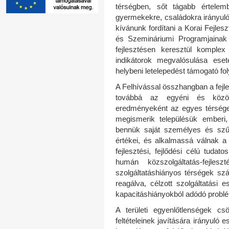
térségben, sőt tágabb értele
gyermekekre, családokra irányuló 
kívánunk fordítani a Korai Fejle
és Szemináriumi Programjainak 
fejlesztésen keresztül komplex 
indikátorok megvalósulása eset
helybeni letelepedést támogató fo
A Felhívással összhangban a fejles
továbbá az egyéni és közöss
eredményeként az egyes térségek
megismerik településük emberi, s
bennük saját személyes és szű
értékei, és alkalmassá válnak 
fejlesztési, fejlődési célú tudato
humán közszolgáltatás-fejle
szolgáltatáshiányos térségek s
reagálva, célzott szolgáltatási 
kapacitáshiányokból adódó probl
A területi egyenlőtlenségek cs
feltételeinek javítására irányuló