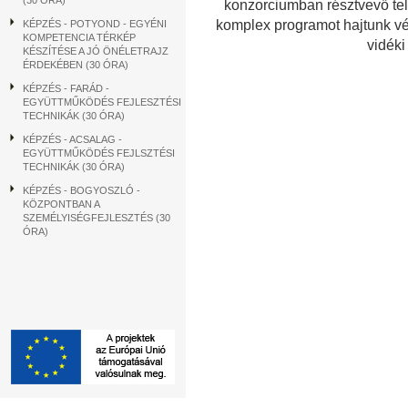
(30 ÓRA)
konzorciumban résztvevő te
komplex programot hajtunk vég
KÉPZÉS - POTYOND - EGYÉNI
KOMPETENCIA TÉRKÉP
vidék
KÉSZÍTÉSE A JÓ ÖNÉLETRAJZ
ÉRDEKÉBEN (30 ÓRA)
KÉPZÉS - FARÁD -
EGYÜTTMŰKÖDÉS FEJLESZTÉSI
TECHNIKÁK (30 ÓRA)
KÉPZÉS - ACSALAG -
EGYÜTTMŰKÖDÉS FEJLSZTÉSI
TECHNIKÁK (30 ÓRA)
KÉPZÉS - BOGYOSZLÓ -
KÖZPONTBAN A
SZEMÉLYISÉGFEJLESZTÉS (30
ÓRA)