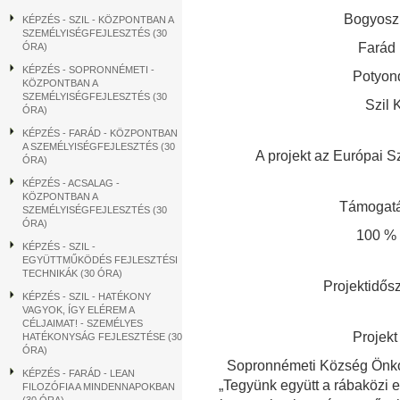
Bogyosz
KÉPZÉS - SZIL - KÖZPONTBAN A
SZEMÉLYISÉGFEJLESZTÉS (30
Farád
ÓRA)
KÉPZÉS - SOPRONNÉMETI -
Potyon
KÖZPONTBAN A
SZEMÉLYISÉGFEJLESZTÉS (30
Szil
ÓRA)
KÉPZÉS - FARÁD - KÖZPONTBAN
A SZEMÉLYISÉGFEJLESZTÉS (30
A projekt az Európai S
ÓRA)
KÉPZÉS - ACSALAG -
KÖZPONTBAN A
Támogatá
SZEMÉLYISÉGFEJLESZTÉS (30
ÓRA)
100 % 
KÉPZÉS - SZIL -
EGYÜTTMŰKÖDÉS FEJLESZTÉSI
TECHNIKÁK (30 ÓRA)
Projektidős
KÉPZÉS - SZIL - HATÉKONY
VAGYOK, ÍGY ELÉREM A
CÉLJAIMAT! - SZEMÉLYES
Projekt
HATÉKONYSÁG FEJLESZTÉSE (30
ÓRA)
Sopronnémeti Község Önko
KÉPZÉS - FARÁD - LEAN
„Tegyünk együtt a rábaközi e
FILOZÓFIA A MINDENNAPOKBAN