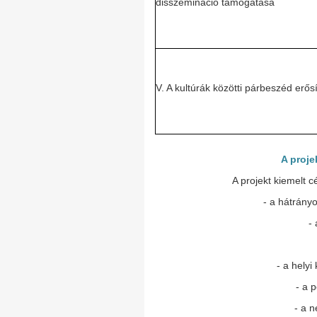
disszemináció támogatása
V. A kultúrák közötti párbeszéd erős
A proje
A projekt kiemelt c
- a hátrányo
- 
- a hely
- a p
- a 