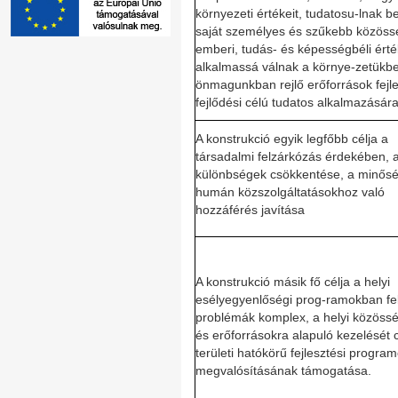
környezeti értékeit, tudatosu-lnak 
saját személyes és szűkebb közös
emberi, tudás- és képességbéli érté
alkalmassá válnak a környe-zetükb
önmagunkban rejlő erőforrások fejle
fejlődési célú tudatos alkalmazására
A konstrukció egyik legfőbb célja a
társadalmi felzárkózás érdekében, a 
különbségek csökkentése, a minősé
humán közszolgáltatásokhoz való
hozzáférés javítása
A konstrukció másik fő célja a helyi
esélyegyenlőségi prog-ramokban fel
problémák komplex, a helyi közöss
és erőforrásokra alapuló kezelését 
területi hatókörű fejlesztési progra
megvalósításának támogatása.