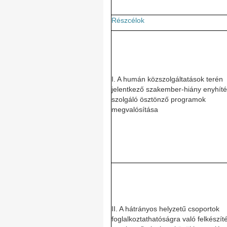
Részcélok
I. A humán közszolgáltatások terén
jelentkező szakember-hiány enyhíté
szolgáló ösztönző programok
megvalósítása
II. A hátrányos helyzetű csoportok
foglalkoztathatóságra való felkészít