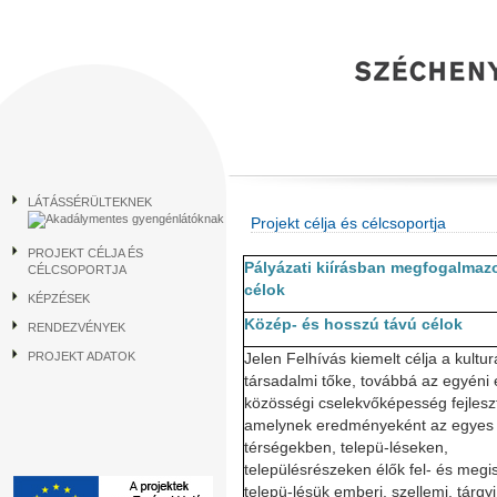
LÁTÁSSÉRÜLTEKNEK
Projekt célja és célcsoportja
PROJEKT CÉLJA ÉS
Pályázati kiírásban megfogalmazo
CÉLCSOPORTJA
célok
KÉPZÉSEK
Közép- és hosszú távú célok
RENDEZVÉNYEK
PROJEKT ADATOK
Jelen Felhívás kiemelt célja a kulturá
társadalmi tőke, továbbá az egyéni 
közösségi cselekvőképesség fejlesz
amelynek eredményeként az egyes
térségekben, telepü-léseken,
településrészeken élők fel- és megi
telepü-lésük emberi, szellemi, tárgyi