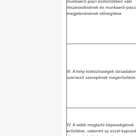
munkaerő-piaci eszközökben való
részesedésének és munkaerő-piaco
megjelenésének elősegítése
III. A helyi kisközösségek társadalo
szervező szerepének megerősítése
IV. A vidék megtartó képességének
erősítése, valamint az ezzel kapcso